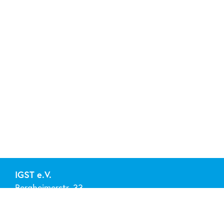
IGST e.V.
Bergheimerstr. 33
69115 Heidelberg
Tel. 0151/74236900