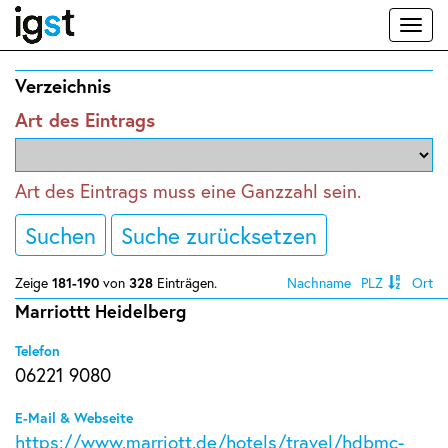
Toggl
naviga
Verzeichnis
Art des Eintrags
Art des Eintrags muss eine Ganzzahl sein.
Suchen
Suche zurücksetzen
Zeige
181-190
von
328
Einträgen.
Nachname
PLZ
Ort
Marriottt Heidelberg
Telefon
06221 9080
E-Mail & Webseite
https://www.marriott.de/hotels/travel/hdbmc-