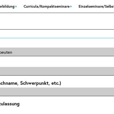
erbildung
Curricula/Kompaktseminare
Einzelseminare/Selb
achname, Schwerpunkt, etc.)
zulassung