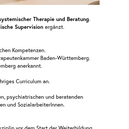
 systemischer Therapie und Beratung
.
ische Supervision
ergänzt.
ichen Kompetenzen.
therapeutenkammer Baden-Württemberg.
emberg anerkannt.
ähriges Curriculum an.
len, psychiatrischen und beratenden
en und SozialarbeiterInnen.
ziplin vor dem Start der Weiterbildung