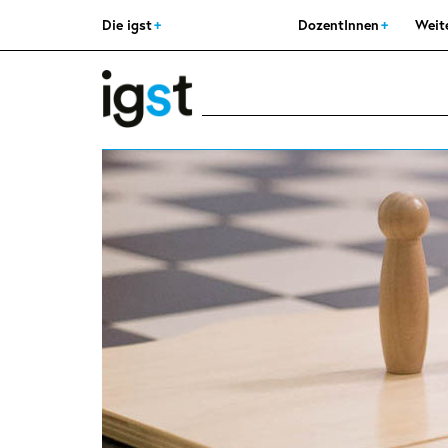
Die igst
DozentInnen
Weit