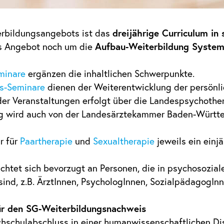
erbildungsangebots ist das
dreijährige Curriculum in
s Angebot noch um die
Aufbau-Weiterbildung System
minare
ergänzen die inhaltlichen Schwerpunkte.
gs-Seminare
dienen der Weiterentwicklung der persönl
 der Veranstaltungen erfolgt über die Landespsycho
ng wird auch von der Landesärztekammer Baden-Württ
r für
Paartherapie
und
Sexualtherapie
jeweils ein einj
ichtet sich bevorzugt an Personen, die in psychosozia
sind, z.B. ÄrztInnen, PsychologInnen, SozialpädagogInn
ür den SG-Weiterbildungsnachweis
hschulabschluss in einer humanwissenschaftlichen Dis