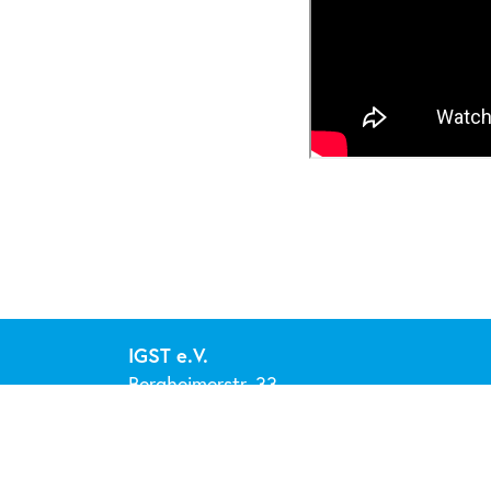
IGST e.V.
Bergheimerstr. 33
69115 Heidelberg
Tel. 0151/74236900
info@igst.org