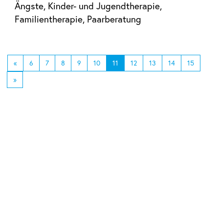
Ängste, Kinder- und Jugendtherapie,
Familientherapie, Paarberatung
«
6
7
8
9
10
11
12
13
14
15
»