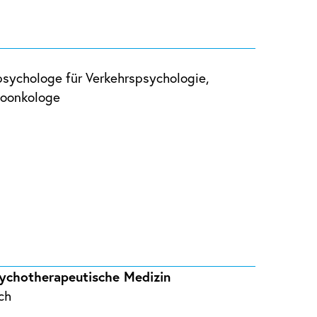
hpsychologe für Verkehrspsychologie,
hoonkologe
sychotherapeutische Medizin
ch