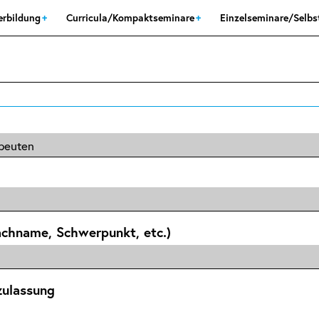
erbildung
Curricula/Kompaktseminare
Einzelseminare/Selb
achname, Schwerpunkt, etc.)
zulassung