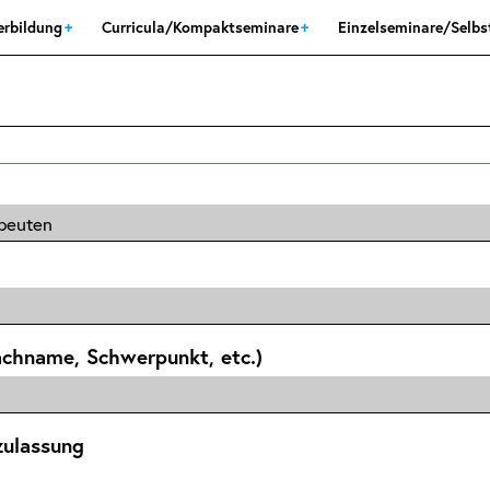
erbildung
Curricula/Kompaktseminare
Einzelseminare/Selb
achname, Schwerpunkt, etc.)
zulassung