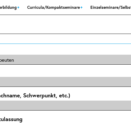
erbildung
Curricula/Kompaktseminare
Einzelseminare/Selb
achname, Schwerpunkt, etc.)
zulassung