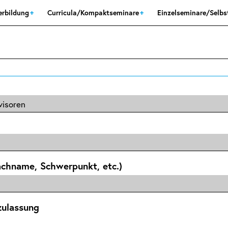
erbildung
Curricula/Kompaktseminare
Einzelseminare/Selb
achname, Schwerpunkt, etc.)
zulassung