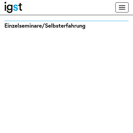
Toggl
naviga
Einzelseminare/Selbsterfahrung